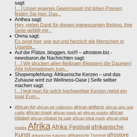
sagt:
[…] Unser eigenes Gewinnspiel mit tollen Preisen
finden Sie hier: Das...
Anthea sagt:
Hey, vielen Dank für diesen interessanten Beitrag. Ihre
Seite gefällt mir...
Onma sagt:
Es zeigt hier, wie gut und herzlich die Menschen in
Uganda...
Auf die Plätze, bloggen, los!!! – afrostore.biz -
newsbaron.de Nachrichten sagt:
[…] Wir drücken allen fleißigen Bloggern die Daumen!
Alle Informationen zum...
Shopempfehlung: Afrikanische Kerzen – und das
Zuhause wird zur Wellness-Oase | Seife selber
machen sagt:
[…] legt man für solch hochwertige Kerzen meist ein
paar Euro...
African Art
african artifacts
african art collection
african arts and
african mask
african
crafts
african mask art
african masks
tribalart
african tribalart for sale
african tribal mask
african tribal
Afrika
Afrika Festival
afrikanische
masks
Kunst
afrostore
afrikanische Trommel
afrikanisches Kulturfest