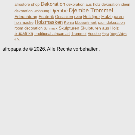
Dekoration
afrostore shop
dekoration aus holz
dekoration ideen
Djembe Trommel
Djembe
dekoration wohnung
Holzfiguren
Erleuchtung
Esoterik
Holzfigur
Gedanken
Geist
Holzmasken
holzmaske
Kenia
raumdekoration
Modeschmuck
Skulpturen
Skulpturen aus Holz
room decoration
Schmuck
Südafrika
traditional african art
Trommel
Voodoo
Yoga
Yoga Vidya
e.V.
afropapa.de © 2026. Alle Rechte vorbehalten.