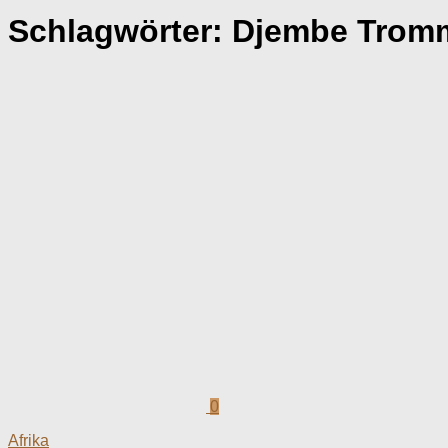
Schlagwörter:
Djembe Trom
0
Afrika