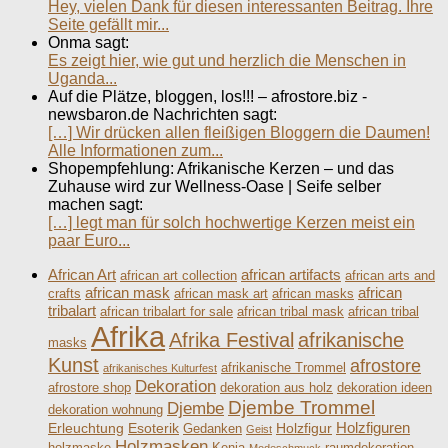
Hey, vielen Dank für diesen interessanten Beitrag. Ihre
Seite gefällt mir...
Onma sagt:
Es zeigt hier, wie gut und herzlich die Menschen in
Uganda...
Auf die Plätze, bloggen, los!!! – afrostore.biz -
newsbaron.de Nachrichten sagt:
[…] Wir drücken allen fleißigen Bloggern die Daumen!
Alle Informationen zum...
Shopempfehlung: Afrikanische Kerzen – und das
Zuhause wird zur Wellness-Oase | Seife selber
machen sagt:
[…] legt man für solch hochwertige Kerzen meist ein
paar Euro...
African Art
african artifacts
african art collection
african arts and
african mask
african
crafts
african mask art
african masks
tribalart
african tribalart for sale
african tribal mask
african tribal
Afrika
Afrika Festival
afrikanische
masks
Kunst
afrostore
afrikanische Trommel
afrikanisches Kulturfest
Dekoration
afrostore shop
dekoration aus holz
dekoration ideen
Djembe Trommel
Djembe
dekoration wohnung
Holzfiguren
Erleuchtung
Esoterik
Holzfigur
Gedanken
Geist
Holzmasken