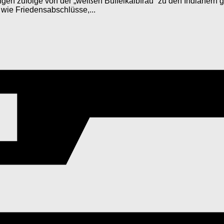
gen zufolge von der „weißen Büffelkalbfrau“ zu den Indianern 
 wie Friedensabschlüsse,...