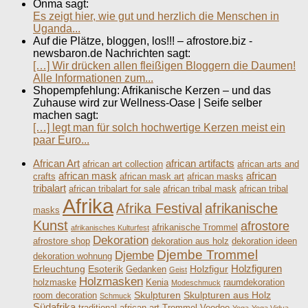
Onma sagt:
Es zeigt hier, wie gut und herzlich die Menschen in
Uganda...
Auf die Plätze, bloggen, los!!! – afrostore.biz -
newsbaron.de Nachrichten sagt:
[…] Wir drücken allen fleißigen Bloggern die Daumen!
Alle Informationen zum...
Shopempfehlung: Afrikanische Kerzen – und das
Zuhause wird zur Wellness-Oase | Seife selber
machen sagt:
[…] legt man für solch hochwertige Kerzen meist ein
paar Euro...
African Art
african artifacts
african art collection
african arts and
african mask
african
crafts
african mask art
african masks
tribalart
african tribalart for sale
african tribal mask
african tribal
Afrika
Afrika Festival
afrikanische
masks
Kunst
afrostore
afrikanische Trommel
afrikanisches Kulturfest
Dekoration
afrostore shop
dekoration aus holz
dekoration ideen
Djembe Trommel
Djembe
dekoration wohnung
Holzfiguren
Erleuchtung
Esoterik
Holzfigur
Gedanken
Geist
Holzmasken
holzmaske
Kenia
raumdekoration
Modeschmuck
Skulpturen
Skulpturen aus Holz
room decoration
Schmuck
Südafrika