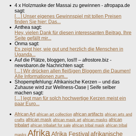
4 x Holzmaske der Massai zu gewinnen - afropapa.de
sagt:
[…] Unser eigenes Gewinnspiel mit tollen Preisen
finden Sie hier: Das...
Anthea sagt:
Hey, vielen Dank für diesen interessanten Beitrag. Ihre
Seite gefällt mir...
Onma sagt:
Es zeigt hier, wie gut und herzlich die Menschen in
Uganda...
Auf die Plätze, bloggen, los!!! – afrostore.biz -
newsbaron.de Nachrichten sagt:
[…] Wir drücken allen fleißigen Bloggern die Daumen!
Alle Informationen zum...
Shopempfehlung: Afrikanische Kerzen – und das
Zuhause wird zur Wellness-Oase | Seife selber
machen sagt:
[…] legt man für solch hochwertige Kerzen meist ein
paar Euro...
African Art
african artifacts
african art collection
african arts and
african mask
african
crafts
african mask art
african masks
tribalart
african tribalart for sale
african tribal mask
african tribal
Afrika
Afrika Festival
afrikanische
masks