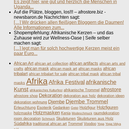
Es zeigt hier, wie gut und herzlich die Menschen in
Uganda...
Auf die Plätze, bloggen, los!!! – afrostore.biz -
newsbaron.de Nachrichten sagt:
[…] Wir drücken allen fleißigen Bloggern die Daumen!
Alle Informationen zum...
Shopempfehlung: Afrikanische Kerzen – und das
Zuhause wird zur Wellness-Oase | Seife selber
machen sagt:
[…] legt man für solch hochwertige Kerzen meist ein
paar Euro...
African Art
african artifacts
african art collection
african arts and
african mask
african
crafts
african mask art
african masks
tribalart
african tribalart for sale
african tribal mask
african tribal
Afrika
Afrika Festival
afrikanische
masks
Kunst
afrostore
afrikanische Trommel
afrikanisches Kulturfest
Dekoration
afrostore shop
dekoration aus holz
dekoration ideen
Djembe Trommel
Djembe
dekoration wohnung
Holzfiguren
Erleuchtung
Esoterik
Holzfigur
Gedanken
Geist
Holzmasken
holzmaske
Kenia
raumdekoration
Modeschmuck
Skulpturen
Skulpturen aus Holz
room decoration
Schmuck
Südafrika
traditional african art
Trommel
Voodoo
Yoga
Yoga Vidya