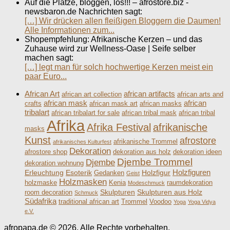
Auf die Plätze, bloggen, los!!! – afrostore.biz -
newsbaron.de Nachrichten sagt:
[…] Wir drücken allen fleißigen Bloggern die Daumen!
Alle Informationen zum...
Shopempfehlung: Afrikanische Kerzen – und das
Zuhause wird zur Wellness-Oase | Seife selber
machen sagt:
[…] legt man für solch hochwertige Kerzen meist ein
paar Euro...
African Art
african artifacts
african art collection
african arts and
african mask
african
crafts
african mask art
african masks
tribalart
african tribalart for sale
african tribal mask
african tribal
Afrika
Afrika Festival
afrikanische
masks
Kunst
afrostore
afrikanische Trommel
afrikanisches Kulturfest
Dekoration
afrostore shop
dekoration aus holz
dekoration ideen
Djembe Trommel
Djembe
dekoration wohnung
Holzfiguren
Erleuchtung
Esoterik
Holzfigur
Gedanken
Geist
Holzmasken
holzmaske
Kenia
raumdekoration
Modeschmuck
Skulpturen
Skulpturen aus Holz
room decoration
Schmuck
Südafrika
traditional african art
Trommel
Voodoo
Yoga
Yoga Vidya
e.V.
afropapa.de © 2026. Alle Rechte vorbehalten.