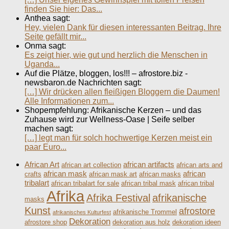
finden Sie hier: Das...
Anthea sagt:
Hey, vielen Dank für diesen interessanten Beitrag. Ihre
Seite gefällt mir...
Onma sagt:
Es zeigt hier, wie gut und herzlich die Menschen in
Uganda...
Auf die Plätze, bloggen, los!!! – afrostore.biz -
newsbaron.de Nachrichten sagt:
[…] Wir drücken allen fleißigen Bloggern die Daumen!
Alle Informationen zum...
Shopempfehlung: Afrikanische Kerzen – und das
Zuhause wird zur Wellness-Oase | Seife selber
machen sagt:
[…] legt man für solch hochwertige Kerzen meist ein
paar Euro...
African Art
african artifacts
african art collection
african arts and
african mask
african
crafts
african mask art
african masks
tribalart
african tribalart for sale
african tribal mask
african tribal
Afrika
Afrika Festival
afrikanische
masks
Kunst
afrostore
afrikanische Trommel
afrikanisches Kulturfest
Dekoration
afrostore shop
dekoration aus holz
dekoration ideen