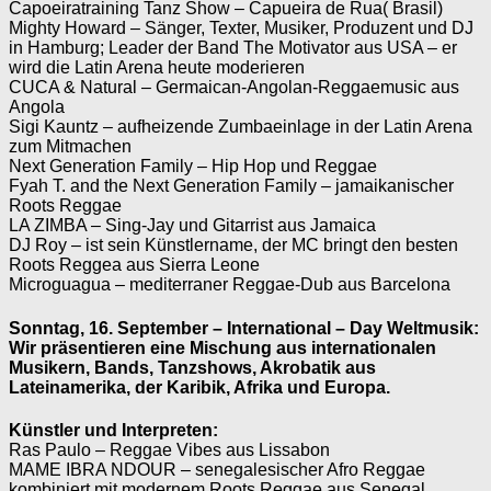
Capoeiratraining Tanz Show – Capueira de Rua( Brasil)
Mighty Howard – Sänger, Texter, Musiker, Produzent und DJ
in Hamburg; Leader der Band The Motivator aus USA – er
wird die Latin Arena heute moderieren
CUCA & Natural – Germaican-Angolan-Reggaemusic aus
Angola
Sigi Kauntz – aufheizende Zumbaeinlage in der Latin Arena
zum Mitmachen
Next Generation Family – Hip Hop und Reggae
Fyah T. and the Next Generation Family – jamaikanischer
Roots Reggae
LA ZIMBA – Sing-Jay und Gitarrist aus Jamaica
DJ Roy – ist sein Künstlername, der MC bringt den besten
Roots Reggea aus Sierra Leone
Microguagua – mediterraner Reggae-Dub aus Barcelona
Sonntag, 16. September – International – Day Weltmusik:
Wir präsentieren eine Mischung aus internationalen
Musikern, Bands, Tanzshows, Akrobatik aus
Lateinamerika, der Karibik, Afrika und Europa.
Künstler und Interpreten:
Ras Paulo – Reggae Vibes aus Lissabon
MAME IBRA NDOUR – senegalesischer Afro Reggae
kombiniert mit modernem Roots Reggae aus Senegal