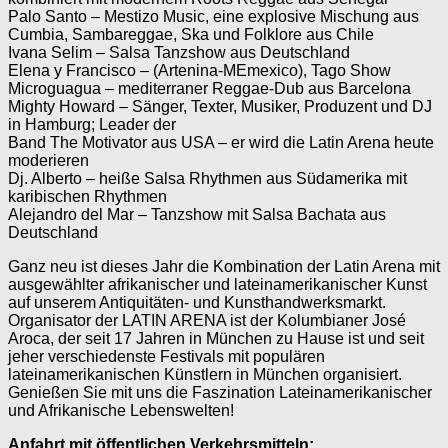
Palo Santo – Mestizo Music, eine explosive Mischung aus
Cumbia, Sambareggae, Ska und Folklore aus Chile
Ivana Selim – Salsa Tanzshow aus Deutschland
Elena y Francisco – (Artenina-MEmexico), Tago Show
Microguagua – mediterraner Reggae-Dub aus Barcelona
Mighty Howard – Sänger, Texter, Musiker, Produzent und DJ
in Hamburg; Leader der
Band The Motivator aus USA – er wird die Latin Arena heute
moderieren
Dj. Alberto – heiße Salsa Rhythmen aus Südamerika mit
karibischen Rhythmen
Alejandro del Mar – Tanzshow mit Salsa Bachata aus
Deutschland
Ganz neu ist dieses Jahr die Kombination der Latin Arena mit
ausgewählter afrikanischer und lateinamerikanischer Kunst
auf unserem Antiquitäten- und Kunsthandwerksmarkt.
Organisator der LATIN ARENA ist der Kolumbianer José
Aroca, der seit 17 Jahren in München zu Hause ist und seit
jeher verschiedenste Festivals mit populären
lateinamerikanischen Künstlern in München organisiert.
Genießen Sie mit uns die Faszination Lateinamerikanischer
und Afrikanische Lebenswelten!
Anfahrt mit öffentlichen Verkehrsmitteln: