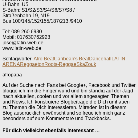
U-Bahn: U5
S-Bahn: S1/S2/S3/S4/S6/S7/S8 /
Straßenbahn 19, N19
Bus 100/145/152/155/187/213 /9410
Tel: 089-260 6980
Mobil: 017630762923
jose@latin-web.de
www.latin-web.de
Schlagwörter:
Afro Beat
Caribean's Beat
Dancehall
LATIN
ARENA
Reggaeton
Roots-Reggae
Ska
Zouk
afropapa
Auf der Suche nach Fans bei Google+, Facebook und Twitter
blogge ich mir die Finger wund und bin ständig auf der Jagd
nach aktuellen, coolen und vor allem angesagten Themen
und News. Ich konstruiere Blogbeiträge die Dich umhauen
zu Themen die Dich interessieren. Mitreden ist in diesem
Blog ausdrücklich erwünscht und so freue ich mich ganz
besonders auf eure Kommentare und Trackbacks.
Für dich vielleicht ebenfalls interessant …