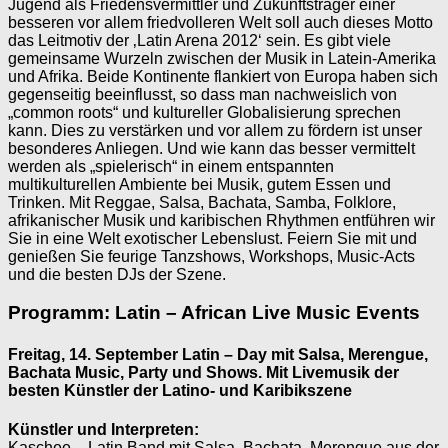
Jugend als Friedensvermittler und Zukunftsträger einer
besseren vor allem friedvolleren Welt soll auch dieses Motto
das Leitmotiv der ‚Latin Arena 2012‘ sein. Es gibt viele
gemeinsame Wurzeln zwischen der Musik in Latein-Amerika
und Afrika. Beide Kontinente flankiert von Europa haben sich
gegenseitig beeinflusst, so dass man nachweislich von
„common roots“ und kultureller Globalisierung sprechen
kann. Dies zu verstärken und vor allem zu fördern ist unser
besonderes Anliegen. Und wie kann das besser vermittelt
werden als „spielerisch“ in einem entspannten
multikulturellen Ambiente bei Musik, gutem Essen und
Trinken. Mit Reggae, Salsa, Bachata, Samba, Folklore,
afrikanischer Musik und karibischen Rhythmen entführen wir
Sie in eine Welt exotischer Lebenslust. Feiern Sie mit und
genießen Sie feurige Tanzshows, Workshops, Music-Acts
und die besten DJs der Szene.
Programm: Latin – African Live Music Events
Freitag, 14. September Latin – Day mit Salsa, Merengue,
Bachata Music, Party und Shows. Mit Livemusik der
besten Künstler der Latino- und Karibikszene
Künstler und Interpreten:
Kaschee – Latin Band mit Salsa, Bachata, Merengue aus der