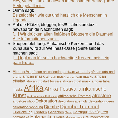
Hey, vielen Dank für diesen interessanten Beitrag. Ihre
Seite gefällt mir...
Onma sagt:
Es zeigt hier, wie gut und herzlich die Menschen in
Uganda...
Auf die Plätze, bloggen, los!!! – afrostore.biz -
newsbaron.de Nachrichten sagt:
[…] Wir drücken allen fleißigen Bloggern die Daumen!
Alle Informationen zum...
Shopempfehlung: Afrikanische Kerzen – und das
Zuhause wird zur Wellness-Oase | Seife selber
machen sagt:
[…] legt man für solch hochwertige Kerzen meist ein
paar Euro...
African Art
african artifacts
african art collection
african arts and
african mask
african
crafts
african mask art
african masks
tribalart
african tribalart for sale
african tribal mask
african tribal
Afrika
Afrika Festival
afrikanische
masks
Kunst
afrostore
afrikanische Trommel
afrikanisches Kulturfest
Dekoration
afrostore shop
dekoration aus holz
dekoration ideen
Djembe Trommel
Djembe
dekoration wohnung
Holzfiguren
Erleuchtung
Esoterik
Holzfigur
Gedanken
Geist
Holzmasken
holzmaske
Kenia
raumdekoration
Modeschmuck