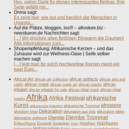
Hey, vielen Dank für diesen interessanten Beitrag. Ihre
Seite gefällt mir...
Onma sagt:
Es zeigt hier, wie gut und herzlich die Menschen in
Uganda...
Auf die Plätze, bloggen, los!!! – afrostore.biz -
newsbaron.de Nachrichten sagt:
[…] Wir drücken allen fleißigen Bloggern die Daumen!
Alle Informationen zum...
Shopempfehlung: Afrikanische Kerzen – und das
Zuhause wird zur Wellness-Oase | Seife selber
machen sagt:
[…] legt man für solch hochwertige Kerzen meist ein
paar Euro...
African Art
african artifacts
african art collection
african arts and
african mask
african
crafts
african mask art
african masks
tribalart
african tribalart for sale
african tribal mask
african tribal
Afrika
Afrika Festival
afrikanische
masks
Kunst
afrostore
afrikanische Trommel
afrikanisches Kulturfest
Dekoration
afrostore shop
dekoration aus holz
dekoration ideen
Djembe Trommel
Djembe
dekoration wohnung
Holzfiguren
Erleuchtung
Esoterik
Holzfigur
Gedanken
Geist
Holzmasken