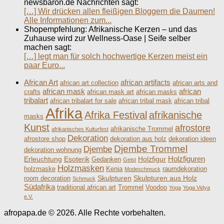
newsbaron.de Nachrichten sagt:
[…] Wir drücken allen fleißigen Bloggern die Daumen!
Alle Informationen zum...
Shopempfehlung: Afrikanische Kerzen – und das
Zuhause wird zur Wellness-Oase | Seife selber
machen sagt:
[…] legt man für solch hochwertige Kerzen meist ein
paar Euro...
African Art
african artifacts
african art collection
african arts and
african mask
african
crafts
african mask art
african masks
tribalart
african tribalart for sale
african tribal mask
african tribal
Afrika
Afrika Festival
afrikanische
masks
Kunst
afrostore
afrikanische Trommel
afrikanisches Kulturfest
Dekoration
afrostore shop
dekoration aus holz
dekoration ideen
Djembe Trommel
Djembe
dekoration wohnung
Holzfiguren
Erleuchtung
Esoterik
Holzfigur
Gedanken
Geist
Holzmasken
holzmaske
Kenia
raumdekoration
Modeschmuck
Skulpturen
Skulpturen aus Holz
room decoration
Schmuck
Südafrika
traditional african art
Trommel
Voodoo
Yoga
Yoga Vidya
e.V.
afropapa.de © 2026. Alle Rechte vorbehalten.