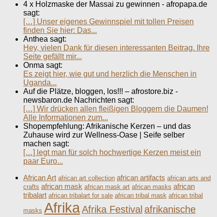
4 x Holzmaske der Massai zu gewinnen - afropapa.de
sagt:
[…] Unser eigenes Gewinnspiel mit tollen Preisen
finden Sie hier: Das...
Anthea sagt:
Hey, vielen Dank für diesen interessanten Beitrag. Ihre
Seite gefällt mir...
Onma sagt:
Es zeigt hier, wie gut und herzlich die Menschen in
Uganda...
Auf die Plätze, bloggen, los!!! – afrostore.biz -
newsbaron.de Nachrichten sagt:
[…] Wir drücken allen fleißigen Bloggern die Daumen!
Alle Informationen zum...
Shopempfehlung: Afrikanische Kerzen – und das
Zuhause wird zur Wellness-Oase | Seife selber
machen sagt:
[…] legt man für solch hochwertige Kerzen meist ein
paar Euro...
African Art
african artifacts
african art collection
african arts and
african mask
african
crafts
african mask art
african masks
tribalart
african tribalart for sale
african tribal mask
african tribal
Afrika
Afrika Festival
afrikanische
masks