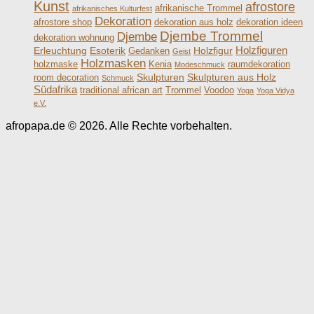
Kunst
afrostore
afrikanische Trommel
afrikanisches Kulturfest
Dekoration
afrostore shop
dekoration aus holz
dekoration ideen
Djembe Trommel
Djembe
dekoration wohnung
Holzfiguren
Erleuchtung
Esoterik
Holzfigur
Gedanken
Geist
Holzmasken
holzmaske
Kenia
raumdekoration
Modeschmuck
Skulpturen
Skulpturen aus Holz
room decoration
Schmuck
Südafrika
traditional african art
Trommel
Voodoo
Yoga
Yoga Vidya
e.V.
afropapa.de © 2026. Alle Rechte vorbehalten.