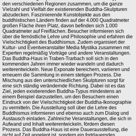
den verschiedenen Regionen zusammen, um die ganze
Vielzahl und Vielfalt der existierenden Buddha-Skulpturen
abzudecken. Faszinierende Kunstobjekte aus den
buddhistischen Ländern finden auf der 4.000 Quadratmeter
großen Fläche ihren Platz, davon befinden sich 1.000
Quadratmeter auf Freiflächen. Besucher informieren sich
über die fernöstliche Lehre und Philosophie und erfahren die
Vielschichtigkeit des Buddhismus. Zudem organisiert der
Kultur- und Eventveranstalter Media Mystika zusammen mit
Experten regelmäßig Vorträge und andere Veranstaltungen.
Das Buddha-Haus in Traben-Trarbach soll sich in den
kommenden Jahren immer wieder wandeln und dadurch
weiterentwickeln. Neue Exponate bereichern, variieren und
erneuern die Sammlung in einem stetigen Prozess. Die
Mischung aus den unterschiedlichen Skulpturen sorgt für
eine sich ständig verändernde Richtung. Dabei ist es das
Ziel, jeden existierenden Buddha-Typus mindestens an
einem Beispiel darzustellen, um den Besuchern einen
Eindruck von der Vielschichtigkeit der Buddha-Ikonographie
zu vermitteln. Die Ausstellung soll über die Lehre des
Buddhismus informieren und ebenso auch zum Dialog und
Austausch einladen. Zahlreiche Veranstaltungen, die sich in
Aufwand und Inhalt weiterentwickeln, fördern diesen
Prozess. Das Buddha-Haus ist eine Dauerausstellung, die
nicht auf Zeit angelegt ist, sondern ein fortdauerndes