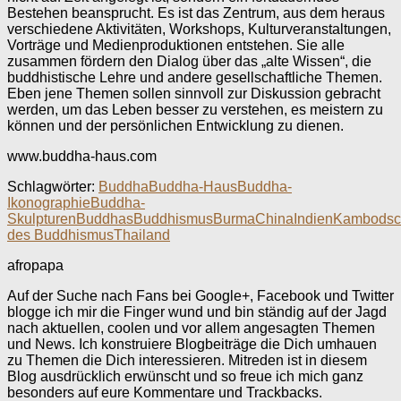
Bestehen beansprucht. Es ist das Zentrum, aus dem heraus
verschiedene Aktivitäten, Workshops, Kulturveranstaltungen,
Vorträge und Medienproduktionen entstehen. Sie alle
zusammen fördern den Dialog über das „alte Wissen“, die
buddhistische Lehre und andere gesellschaftliche Themen.
Eben jene Themen sollen sinnvoll zur Diskussion gebracht
werden, um das Leben besser zu verstehen, es meistern zu
können und der persönlichen Entwicklung zu dienen.
www.buddha-haus.com
Schlagwörter:
Buddha
Buddha-Haus
Buddha-
Ikonographie
Buddha-
Skulpturen
Buddhas
Buddhismus
Burma
China
Indien
Kambodsc
des Buddhismus
Thailand
afropapa
Auf der Suche nach Fans bei Google+, Facebook und Twitter
blogge ich mir die Finger wund und bin ständig auf der Jagd
nach aktuellen, coolen und vor allem angesagten Themen
und News. Ich konstruiere Blogbeiträge die Dich umhauen
zu Themen die Dich interessieren. Mitreden ist in diesem
Blog ausdrücklich erwünscht und so freue ich mich ganz
besonders auf eure Kommentare und Trackbacks.