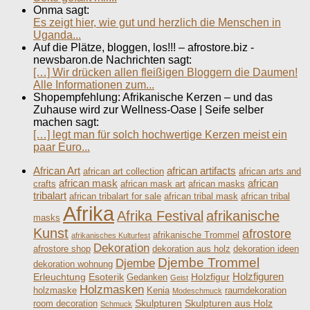
Onma sagt:
Es zeigt hier, wie gut und herzlich die Menschen in
Uganda...
Auf die Plätze, bloggen, los!!! – afrostore.biz -
newsbaron.de Nachrichten sagt:
[…] Wir drücken allen fleißigen Bloggern die Daumen!
Alle Informationen zum...
Shopempfehlung: Afrikanische Kerzen – und das
Zuhause wird zur Wellness-Oase | Seife selber
machen sagt:
[…] legt man für solch hochwertige Kerzen meist ein
paar Euro...
African Art
african artifacts
african art collection
african arts and
african mask
african
crafts
african mask art
african masks
tribalart
african tribalart for sale
african tribal mask
african tribal
Afrika
Afrika Festival
afrikanische
masks
Kunst
afrostore
afrikanische Trommel
afrikanisches Kulturfest
Dekoration
afrostore shop
dekoration aus holz
dekoration ideen
Djembe Trommel
Djembe
dekoration wohnung
Holzfiguren
Erleuchtung
Esoterik
Holzfigur
Gedanken
Geist
Holzmasken
holzmaske
Kenia
raumdekoration
Modeschmuck
Skulpturen
Skulpturen aus Holz
room decoration
Schmuck