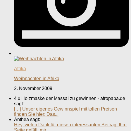
Afrika
Weihnachten in Afrika
2. November 2009
4 x Holzmaske der Massai zu gewinnen - afropapa.de
sagt:
[…] Unser eigenes Gewinnspiel mit tollen Preisen
finden Sie hier: Das...
Anthea sagt:
Hey, vielen Dank für diesen interessanten Beitrag. Ihre
Seite gefällt mir...